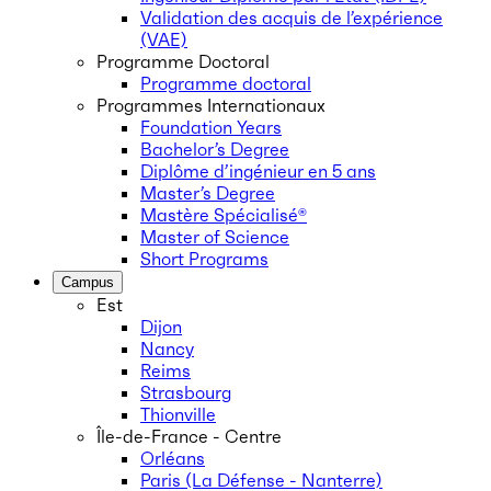
Validation des acquis de l’expérience
(VAE)
Programme Doctoral
Programme doctoral
Programmes Internationaux
Foundation Years
Bachelor’s Degree
Diplôme d’ingénieur en 5 ans
Master’s Degree
Mastère Spécialisé®
Master of Science
Short Programs
Campus
Est
Dijon
Nancy
Reims
Strasbourg
Thionville
Île-de-France - Centre
Orléans
Paris (La Défense - Nanterre)