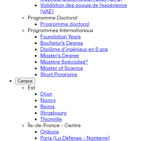
Validation des acquis de l’expérience
(VAE)
Programme Doctoral
Programme doctoral
Programmes Internationaux
Foundation Years
Bachelor’s Degree
Diplôme d’ingénieur en 5 ans
Master’s Degree
Mastère Spécialisé®
Master of Science
Short Programs
Campus
Est
Dijon
Nancy
Reims
Strasbourg
Thionville
Île-de-France - Centre
Orléans
Paris (La Défense - Nanterre)