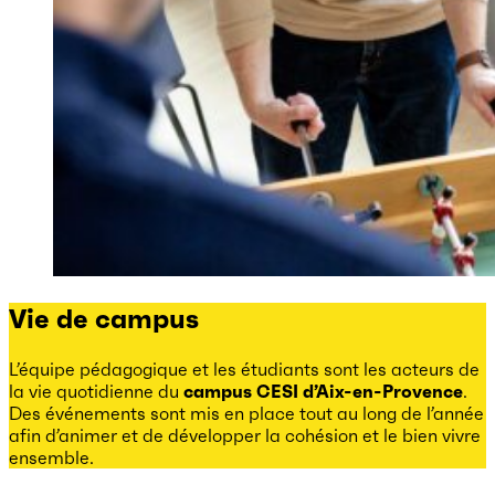
Vie de campus
L’équipe pédagogique et les étudiants sont les acteurs de
la vie quotidienne du
campus CESI d’Aix-en-Provence
.
Des événements sont mis en place tout au long de l’année
afin d’animer et de développer la cohésion et le bien vivre
ensemble.