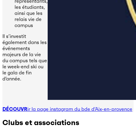
représentants,
les étudiants,
ainsi que les
relais vie de
campus
Il s’investit
également dans les
événements
majeurs de la vie
du campus tels que
le week-end ski ou
le gala de fin
d’année.
DÉCOUVR
ir la page instagram du bde d’Aix-en-provence
Clubs et associations