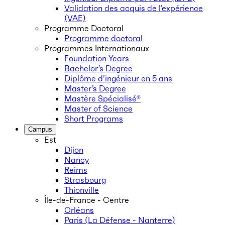
Validation des acquis de l’expérience
(VAE)
Programme Doctoral
Programme doctoral
Programmes Internationaux
Foundation Years
Bachelor’s Degree
Diplôme d’ingénieur en 5 ans
Master’s Degree
Mastère Spécialisé®
Master of Science
Short Programs
Campus
Est
Dijon
Nancy
Reims
Strasbourg
Thionville
Île-de-France - Centre
Orléans
Paris (La Défense - Nanterre)