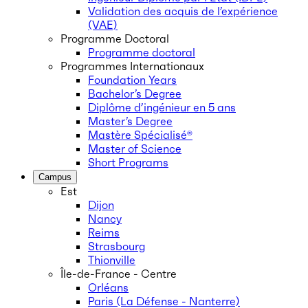
Validation des acquis de l’expérience
(VAE)
Programme Doctoral
Programme doctoral
Programmes Internationaux
Foundation Years
Bachelor’s Degree
Diplôme d’ingénieur en 5 ans
Master’s Degree
Mastère Spécialisé®
Master of Science
Short Programs
Campus
Est
Dijon
Nancy
Reims
Strasbourg
Thionville
Île-de-France - Centre
Orléans
Paris (La Défense - Nanterre)