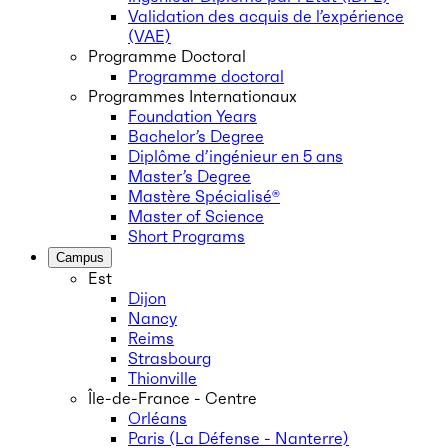
Validation des acquis de l’expérience
(VAE)
Programme Doctoral
Programme doctoral
Programmes Internationaux
Foundation Years
Bachelor’s Degree
Diplôme d’ingénieur en 5 ans
Master’s Degree
Mastère Spécialisé®
Master of Science
Short Programs
Campus
Est
Dijon
Nancy
Reims
Strasbourg
Thionville
Île-de-France - Centre
Orléans
Paris (La Défense - Nanterre)