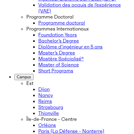
Validation des acquis de l’expérience
(VAE)
Programme Doctoral
Programme doctoral
Programmes Internationaux
Foundation Years
Bachelor’s Degree
Diplôme d’ingénieur en 5 ans
Master’s Degree
Mastère Spécialisé®
Master of Science
Short Programs
Campus
Est
Dijon
Nancy
Reims
Strasbourg
Thionville
Île-de-France - Centre
Orléans
Paris (La Défense - Nanterre)