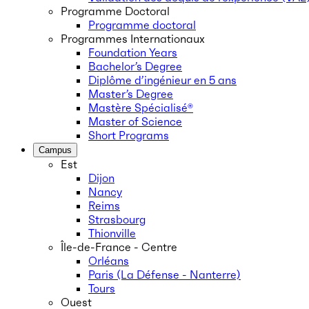
Programme Doctoral
Programme doctoral
Programmes Internationaux
Foundation Years
Bachelor’s Degree
Diplôme d’ingénieur en 5 ans
Master’s Degree
Mastère Spécialisé®
Master of Science
Short Programs
Campus
Est
Dijon
Nancy
Reims
Strasbourg
Thionville
Île-de-France - Centre
Orléans
Paris (La Défense - Nanterre)
Tours
Ouest