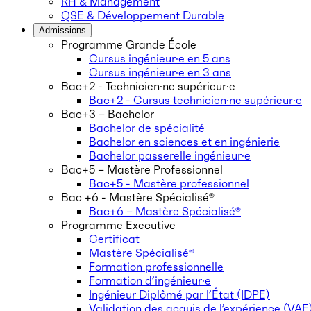
RH & Management
QSE & Développement Durable
Admissions
Programme Grande École
Cursus ingénieur·e en 5 ans
Cursus ingénieur·e en 3 ans
Bac+2 - Technicien·ne supérieur·e
Bac+2 - Cursus technicien·ne supérieur·e
Bac+3 – Bachelor
Bachelor de spécialité
Bachelor en sciences et en ingénierie
Bachelor passerelle ingénieur·e
Bac+5 – Mastère Professionnel
Bac+5 - Mastère professionnel
Bac +6 - Mastère Spécialisé®
Bac+6 – Mastère Spécialisé®
Programme Executive
Certificat
Mastère Spécialisé®
Formation professionnelle
Formation d’ingénieur·e
Ingénieur Diplômé par l’État (IDPE)
Validation des acquis de l’expérience (VAE