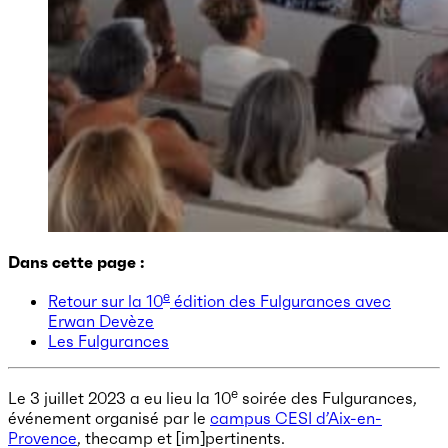
Dans cette page :
e
Retour sur la 10
édition des Fulgurances avec
Erwan Devèze
Les Fulgurances
e
Le 3 juillet 2023 a eu lieu la 10
soirée des Fulgurances,
événement organisé par le
campus CESI d’Aix-en-
Provence
, thecamp et [im]pertinents.