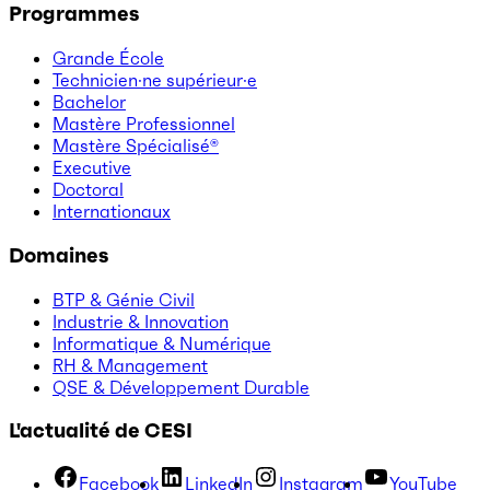
Programmes
Grande École
Technicien·ne supérieur·e
Bachelor
Mastère Professionnel
Mastère Spécialisé®
Executive
Doctoral
Internationaux
Domaines
BTP & Génie Civil
Industrie & Innovation
Informatique & Numérique
RH & Management
QSE & Développement Durable
L'actualité de CESI
Facebook
LinkedIn
Instagram
YouTube