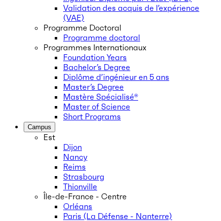
Validation des acquis de l’expérience
(VAE)
Programme Doctoral
Programme doctoral
Programmes Internationaux
Foundation Years
Bachelor’s Degree
Diplôme d’ingénieur en 5 ans
Master’s Degree
Mastère Spécialisé®
Master of Science
Short Programs
Campus
Est
Dijon
Nancy
Reims
Strasbourg
Thionville
Île-de-France - Centre
Orléans
Paris (La Défense - Nanterre)