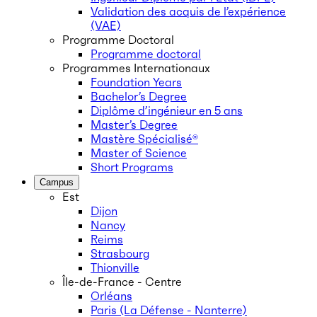
Validation des acquis de l’expérience
(VAE)
Programme Doctoral
Programme doctoral
Programmes Internationaux
Foundation Years
Bachelor’s Degree
Diplôme d’ingénieur en 5 ans
Master’s Degree
Mastère Spécialisé®
Master of Science
Short Programs
Campus
Est
Dijon
Nancy
Reims
Strasbourg
Thionville
Île-de-France - Centre
Orléans
Paris (La Défense - Nanterre)