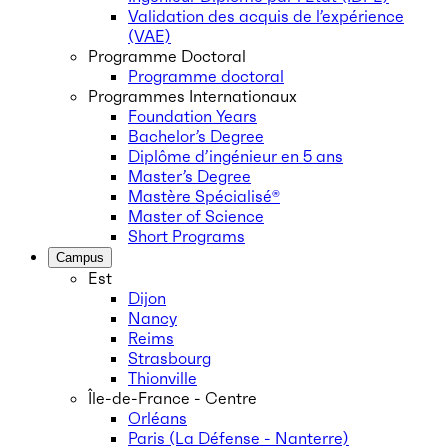
Validation des acquis de l’expérience
(VAE)
Programme Doctoral
Programme doctoral
Programmes Internationaux
Foundation Years
Bachelor’s Degree
Diplôme d’ingénieur en 5 ans
Master’s Degree
Mastère Spécialisé®
Master of Science
Short Programs
Campus
Est
Dijon
Nancy
Reims
Strasbourg
Thionville
Île-de-France - Centre
Orléans
Paris (La Défense - Nanterre)